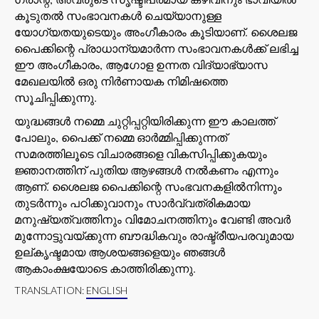
കൂടുതൽ സംഭാവനകൾ ചെയ്യാനുള്ള
യോഗ്യതയുടെയും അംഗീകാരം കൂടിയാണ്. ശൈലജ
പൈക്കിന്റെ പ്രാധാന്യമാർന്ന സംഭാവനകൾക്ക് ലഭിച്ച
ഈ അംഗീകാരം, ആഗോള ഉന്നത വിദ്യാഭ്യാസ
മേഖലയിൽ ഒരു നിർണായക നിമിഷത്തെ
സൂചിപ്പിക്കുന്നു.
യുദ്ധങ്ങൾ നമ്മെ ചുറ്റിപ്പറ്റിയിരിക്കുന്ന ഈ കാലത്ത്
പോലും, പൈക്ക് നമ്മെ ഓർമ്മിപ്പിക്കുന്നത്
സമരത്തിലൂടെ വിചാരങ്ങളെ വികസിപ്പിക്കുകയും
ജ്ഞാനത്തിന് പുതിയ ആഴങ്ങൾ നൽകണം എന്നും
ആണ്. ശൈലജ പൈക്കിന്റെ സംഭവനകളിൽനിന്നും
തുടർന്നും പഠിക്കുവാനും സാർവ്വത്രികമായ
മനുഷ്യത്വത്തിനും വിമോചനത്തിനും വേണ്ടി അവർ
മുന്നോട്ടുവയ്ക്കുന്ന ബൗദ്ധികവും രാഷ്ട്രീയപരവുമായ
ഉല്കൃഷ്ടമായ ആശയങ്ങളെയും ഞങ്ങൾ
ആകാംക്ഷയോടെ കാത്തിരിക്കുന്നു.
TRANSLATION:
ENGLISH