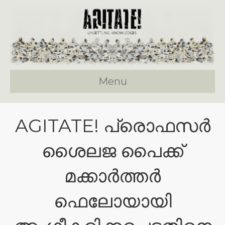
Menu
AGITATE! പ്രൊഫസർ
ശൈലജ പൈക്ക്
മക്കാർത്തർ
ഫെലോയായി