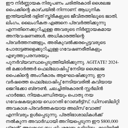
ഈ നിർണ്ണായക നിരൂപണം ചരിത്രകാരി ശൈലജ
പൈക്കിന്റെ കാഴ്‌ചയിൽ നിന്നാണ്. ആധുനിക
ഇന്ത്യയിൽ ദളിത് സ്ത്രീകളുടെ ജീവിതത്തിലൂടെ ജാതി,
ലിംഗം, ലൈംഗീകത എങ്ങനെ പ്രവർത്തിക്കുന്നു
എന്നതിനെക്കുറിച്ചുള്ള അവരുടെ നിർണ്ണായകമായ
അന്വേഷണങ്ങൾ, അധികാരത്തിന്റെ
പ്രവർത്തനങ്ങളും, അരികുവൽക്കരപ്പെട്ടവരുടെ
പോരാട്ടങ്ങളെക്കുറിച്ചുള്ള ഗവേഷണരീതികളും
എഴുത്തുപരമ്പരയും
പുനർവ്യവസ്ഥപ്പെടുത്തിയിരിക്കുന്നു. AGITATE! 2024-
ൽ മക്കാർത്തർ ഫെല്ലോഷിപ്പ് നേടിയ ശൈലജ
പൈകിന്റെ അംഗീകാരം ആഘോഷിക്കുന്നു. ഈ
വർഷത്തെ ഫെല്ലോഷിപ്പ് നേടിയവരിൽ കവിയായ
ജെറിക്കോ ബ്രൗൺ, ചലച്ചിത്രകാരൻ സ്റ്റർലിൻ
ഹാർജോ, നിയമപണ്ഡിതയും പൊതു നയ
ഗവേഷകയുമായ ഡൊറതി റോബർട്ട്സ്, ഡിസബിലിറ്റി
അവകാശ പ്രവർത്തകയായ അലിസ് വോങ്ങ്
എന്നിവരും ഉൾപ്പെടുന്നു. പ്രതിഭാശാലികൾക്ക്
നൽകുന്ന അവാർഡായി അറിയപ്പെടുന്ന ഈ $800,000
ഗ്രാന്റ്, അവരുടെ സൃഷ്ടിപരമായ കഴിവിനും ഭാവിയിൽ