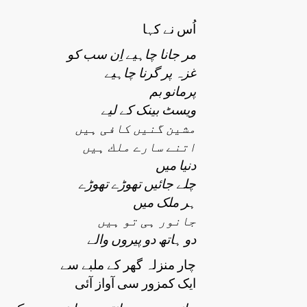
اُس نے كہا
مر جانا چاہیے اِن سب كو
غزہ پر گرنا چاہیے
پرمانو بم
ویسٹ بینک كے لیے
مشین گنیں كافی ہیں
اتنے سارے ملك ہیں
دنیا میں
چلے جائیں تھوڑے تھوڑے
ہر ملک میں
جانور ہی تو ہیں
دو ہاتھ دو پیروں وال
ے
چار منزلہ گھر کے ملبے سے
ایک کمزور سی آواز آئی