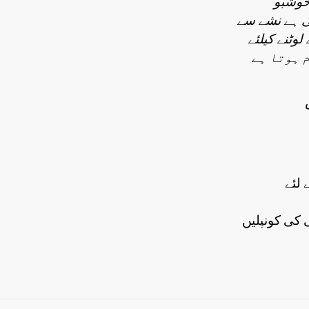
 خوشبو
تی ہے نشے سے
لوٹنے کیلئے
َم ہوتا ہے
 لئے
 کی کونپلیں