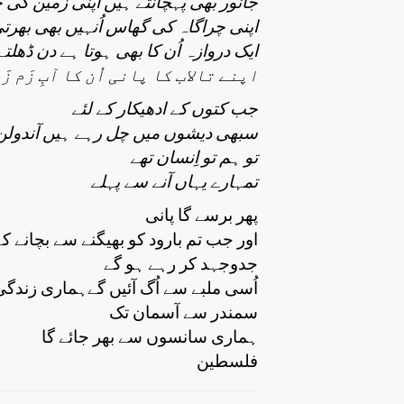
جانور بھی پہچانتے ہیں اپنی زمین کی
اپنی چراگاہ کی گھاس اُنہیں بھی بھر
ایک دروازہ اُن کا بھی ہوتا ہے دن ڈھلتے 
اپنے تالاب کا پانی اُن کا آبِ زَم ز
جب کتوں کے ادھیکار کے لئے
سبھی دیشوں میں چل رہے ہیں آندولن
تو ہم تو اِنسان تھے
تمہارے یہاں آنے سے پہلے
پھر برسے گا پانی
اور جب تم بارود کو بھیگنے سے بچانے کے
جدوجہد کر رہے ہو گے
اُسی ملبے سے اُگ آئیں گےہماری زندگی
سمندر سے آسمان تک
ہماری سانسوں سے بھر جائے گا
فلسطین