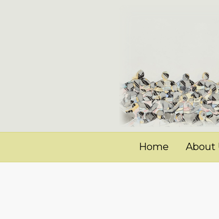
Home
About