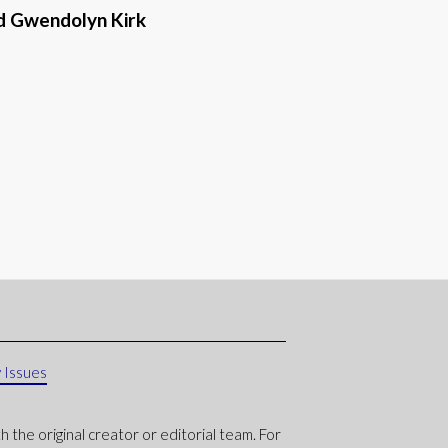
nd Gwendolyn Kirk
 Issues
 the original creator or editorial team. For